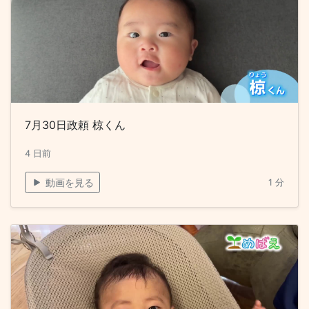
7月30日政頼 椋くん
4 日前
動画を見る
1 分